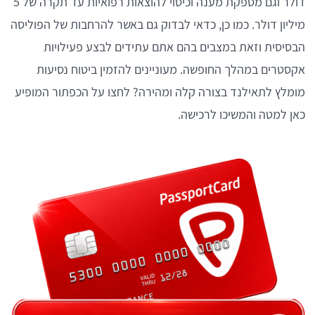
דולר וגם מספקת מענה וכיסוי להוצאות רפואיות עד תקרה של 5
מיליון דולר. כמו כן, כדאי לבדוק גם באשר להרחבות של הפוליסה
הבסיסית וזאת במצבים בהם אתם עתידים לבצע פעילויות
אקסטרים במהלך החופשה. מעוניינים להזמין ביטוח נסיעות
מומלץ לתאילנד בצורה קלה ומהירה? לחצו על הכפתור המופיע
כאן למטה והמשיכו לרכישה.