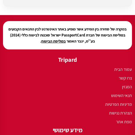
עודכן בתאריך:
27/07/2026, בשעה 12:31
במקרה של סתירה בין המידע אשר מופיע באתר האינטרנט לבין התנאים הקבועים
בפוליסת הביטוח של חברת PassportCard ישראל סוכנות לביטוח כללי (2014)
בע''מ, יגבר האמור
בפוליסת הביטוח
.
Tripard
עמוד הבית
צרו קשר
המגזין
תנאי השימוש
מדיניות הפרטיות
הצהרת נגישות
מפת אתר
מידע שימושי