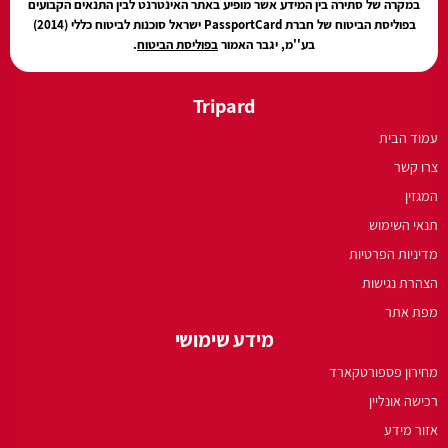
במקרה של סתירה בין המידע אשר מופיע באתר האינטרנט לבין התנאים הקבועים
בפוליסת הביטוח של חברת PassportCard ישראל סוכנות לביטוח כללי (2014)
בע''מ, יגבר האמור
בפוליסת הביטוח
.
Tripard
עמוד הבית
צרו קשר
המגזין
תנאי השימוש
מדיניות הפרטיות
הצהרת נגישות
מפת אתר
מידע שימושי
מחירון פספורטקארד
רכישה אונליין
אזור מידע