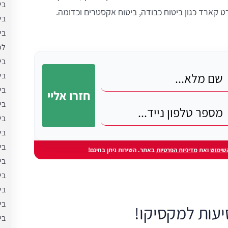
בי
קארד כגון ביטוח כבודה, ביטוח אקסטרים וכדומה.
בי
בי
לכ
בי
בי
בי
בי
בי
בי
בי
שימוש
ואת
מדיניות הפרטיות
באתר. השירות ניתן בחינם!
בי
בי
בי
בי
יעות למקסיקו!
בי