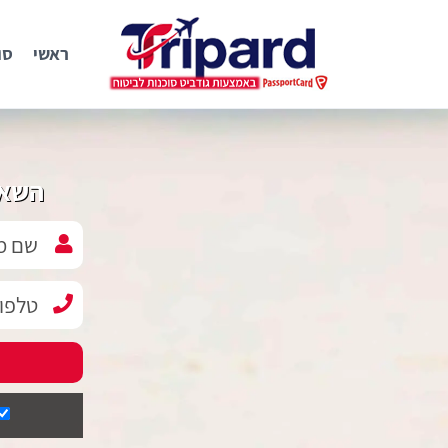
ראשי
סו
השאי