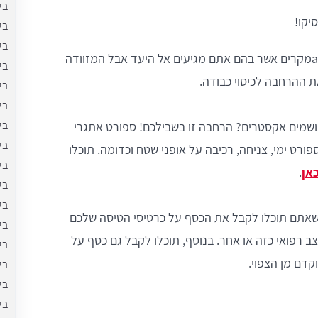
בי
יקו!
בי
בי
- בתקופה האחרונה יש לא מעט aמקרים אשר בהם אתם מגיעים אל היעד אבל המזוודה
בי
ת ההרחבה לכיסוי כבודה.
בי
בי
בי
נושמים אקסטרים? הרחבה זו בשבילכם! ספורט אתגרי
בי
רט ימי, צניחה, רכיבה על אופני שטח וכדומה. תוכלו
בי
אן
.
בי
בי
 שאתם תוכלו לקבל את הכסף על כרטיסי הטיסה שלכם
בי
 רפואי כזה או אחר. בנוסף, תוכלו לקבל גם כסף על
בי
דם מן הצפוי.
בי
בי
בי