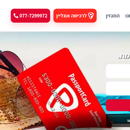
נו
המגזין
לרכישה אונליין
077-7299972
מת.
!