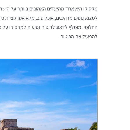
מקסיקו היא אחד מהיעדים האהובים ביותר על הישראלי
למצוא נופים מרהיבים, אוכל טוב, מלא אטרקציות כי
החלומי, מומלץ לדאוג לביטוח נסיעות למקסיקו על 
להפעיל את הביטוח.
tamar melam
שקד נוי
ות תמידית. אלופים.
שירות נהדר ומענה מהיר, עשו לי ביטוח
מצוין. מקצועיים ואמינים.