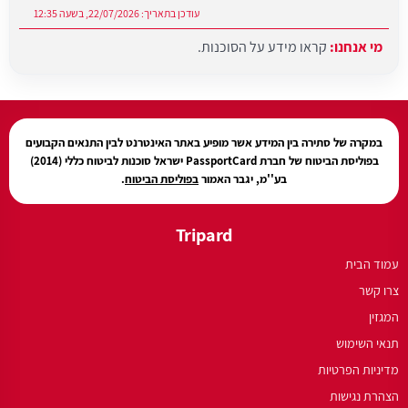
עודכן בתאריך:
22/07/2026, בשעה 12:35
מי אנחנו:
קראו מידע על הסוכנות.
עודכן בתאריך:
27/07/2026, בשעה 12:31
במקרה של סתירה בין המידע אשר מופיע באתר האינטרנט לבין התנאים הקבועים
בפוליסת הביטוח של חברת PassportCard ישראל סוכנות לביטוח כללי (2014)
בע''מ, יגבר האמור
בפוליסת הביטוח
.
Tripard
עמוד הבית
צרו קשר
המגזין
תנאי השימוש
מדיניות הפרטיות
הצהרת נגישות