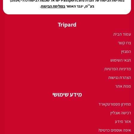
בפוליסת הביטוח של חברת PassportCard ישראל סוכנות לביטוח כללי (2014)
בע''מ, יגבר האמור
בפוליסת הביטוח
.
Tripard
עמוד הבית
צרו קשר
המגזין
תנאי השימוש
מדיניות הפרטיות
הצהרת נגישות
מפת אתר
מידע שימושי
מחירון פספורטקארד
רכישה אונליין
אזור מידע
איפה אוספים כרטיס?