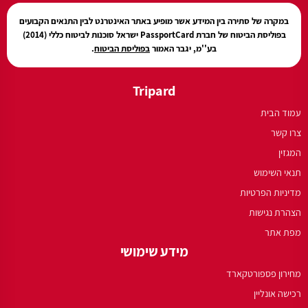
במקרה של סתירה בין המידע אשר מופיע באתר האינטרנט לבין התנאים הקבועים
בפוליסת הביטוח של חברת PassportCard ישראל סוכנות לביטוח כללי (2014)
בע''מ, יגבר האמור
בפוליסת הביטוח
.
Tripard
עמוד הבית
צרו קשר
המגזין
תנאי השימוש
מדיניות הפרטיות
הצהרת נגישות
מפת אתר
מידע שימושי
מחירון פספורטקארד
רכישה אונליין