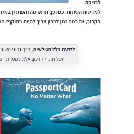
לכניסה
למדינות השונות. כמו כן, תראו מהו הפתרון במיד
בקרוב, אז כמה זמן דרכון צריך להיות בתוקף? המ
לידעת כלל הגולשים
, דרך נציגי השיר
ועל תוקף דרכון, אלא למטרת רכ
tamar melam
שקד נוי
ות תמידית. אלופים.
שירות נהדר ומענה מהיר, עשו לי ביטוח
מצוין. מקצועיים ואמינים.