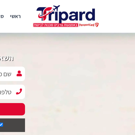
ראשי
סו
השאי