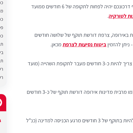
כמ
מומלץ שתוקף דרכונכם יהיה לפחות לתקופה של 6 חודשים ממועד
מה
ות לטורקיה
.
כמ
פס
ת באירופה, צרפת דורשת תוקף של שלושה חודשים
כמ
תח
 ניתן להזמין
ביטוח נסיעות לצרפת
מכאן.
בי
תו
תוקף הדרכון צריך להיות כ-3 חודשים מעבר לתקופת השהייה (מועד
רש
רש
גם בולגריה כמו מרבית מדינות אירופה דורשת תוקף של כ-3 חודשים
על הדרכון להיות בתוקף של 3 חודשים מרגע הכניסה למדינה (כנ"ל
ב