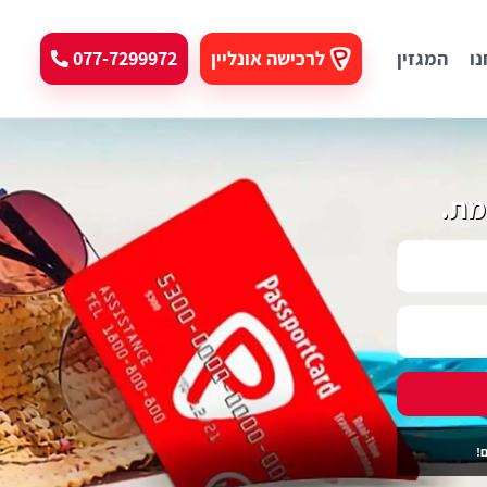
נו
המגזין
לרכישה אונליין
077-7299972
מת.
!