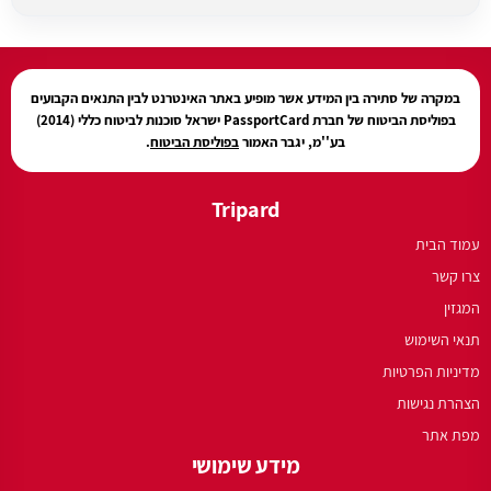
עודכן בתאריך:
27/07/2026, בשעה 12:31
במקרה של סתירה בין המידע אשר מופיע באתר האינטרנט לבין התנאים הקבועים
בפוליסת הביטוח של חברת PassportCard ישראל סוכנות לביטוח כללי (2014)
בע''מ, יגבר האמור
בפוליסת הביטוח
.
Tripard
עמוד הבית
צרו קשר
המגזין
תנאי השימוש
מדיניות הפרטיות
הצהרת נגישות
מפת אתר
מידע שימושי