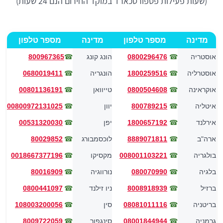
(שעות פעילות פספורטכארד במוקד החירום הנם 24 שעות)
מדינה
מספר טלפון
מדינה
מספר טלפון
☎
אוסטריה
☎
0800296476
הונג קונג
800967365
☎
☎
אוסטרליה
1800259516
הונגריה
0680019411
☎
☎
אוקראינה
0800504608
טייוואן
00801136191
☎
☎
איטליה
800789215
יוון
00800972131025
☎
☎
אירלנד
1800657192
יפן
00531320030
☎
☎
ארה"ב
8889071811
לוכסמבורג
80029852
☎
☎
בולגריה
008001103221
מקסיקו
0018667377196
☎
☎
בלגיה
080070990
נורווגיה
80016909
☎
☎
ברזיל
8008918939
ניו זילנד
0800441097
☎
☎
בריטניה
08081011116
סין
108003200056
☎
☎
גרמניה
08001844944
סינגפור
8009722059