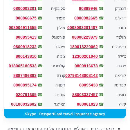
☎
☎
דנמרק
80889946
סלובקיה
0800003201
דרא"פ
☎
☎
0800982665
ספרד
900866675
☎
☎
הודו
0008003201487
פולין
008004911655
☎
☎
הולנד
08000229979
פורטוגל
800855413
פיליפינים
☎
פינלנד
☎
0800918232
180013220062
צ'ילה
☎
צ'כיה
☎
800143810
12300201940
צרפת
☎
קולומביה
☎
018005180533
0800916678
קוריאה
☎
קנדה
☎
8887496883
00798148008142
קפריסין
☎
רומניה
☎
0800895174
80095438
רוסיה
☎
שוודיה
☎
020791605
88003337457
שוויץ
☎
תאילנד
☎
00180032602
080061023
Skype - PassportCard travel insurance agency
למענה מהיר באונליין, מוזמנים אל פספורטכארד בווצאפ