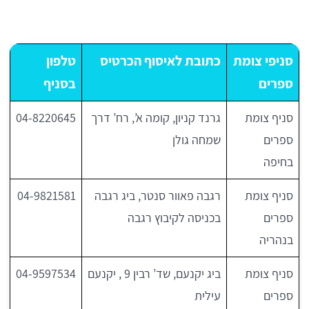
סניפי צומת
כתובת לאיסוף הכרטיס
טלפון
ספרים
בסניף
סניף צומת
גרנד קניון, קומה א’, רח’ דרך
04-8220645
ספרים
שמחה גולן
בחיפה
סניף צומת
רגבה פאוור סנטר, ביג רגבה
04-9821581
ספרים
בכניסה לקיבוץ רגבה
בנהריה
סניף צומת
ביג יקנעם, שד’ רבין 9 , יקנעם
04-9597534
ספרים
עילית