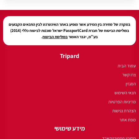
עודכן בתאריך:
23/07/2026, בשעה 10:13
במקרה של סתירה בין המידע אשר מופיע באתר האינטרנט לבין התנאים הקבועים
בפוליסת הביטוח של חברת PassportCard ישראל סוכנות לביטוח כללי (2014)
בע''מ, יגבר האמור
בפוליסת הביטוח
.
Tripard
עמוד הבית
צרו קשר
המגזין
תנאי השימוש
מדיניות הפרטיות
הצהרת נגישות
מפת אתר
מידע שימושי
מחירון פספורטקארד